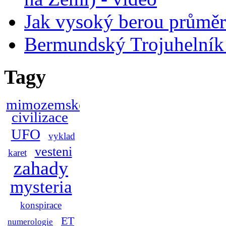
Jak vysoký berou průmě
Bermundský Trojuhelník 
Tagy
mimozemske
civilizace
UFO
vyklad
vesteni
karet
zahady
mysteria
konspirace
ET
numerologie