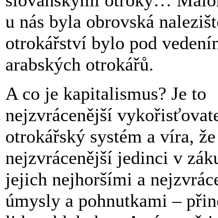
slovanskými otroky… Málok
u nás byla obrovská nalezišt
otrokářství bylo pod veden
arabských otrokářů.
A co je kapitalismus? Je to
nejzvrácenější vykořisťovat
otrokářský systém a víra, že 
nejzvrácenější jedinci v záku
jejich nejhoršími a nejzvrác
úmysly a pohnutkami – přin