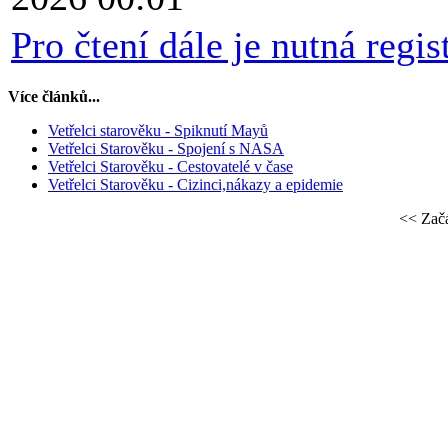
Pro čtení dále je nutná regist
Více článků...
Vetřelci starověku - Spiknutí Mayů
Vetřelci Starověku - Spojení s NASA
Vetřelci Starověku - Cestovatelé v čase
Vetřelci Starověku - Cizinci,nákazy a epidemie
<<
Zač