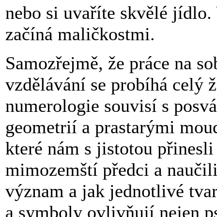
nebo si uvaříte skvělé jídlo.
začíná maličkostmi.
Samozřejmě, že práce na sob
vzdělávání se probíhá celý ž
numerologie souvisí s posv
geometrií a prastarými mou
které nám s jistotou přinesli
mimozemští předci a naučili
význam a jak jednotlivé tva
a symboly ovlivňují nejen p